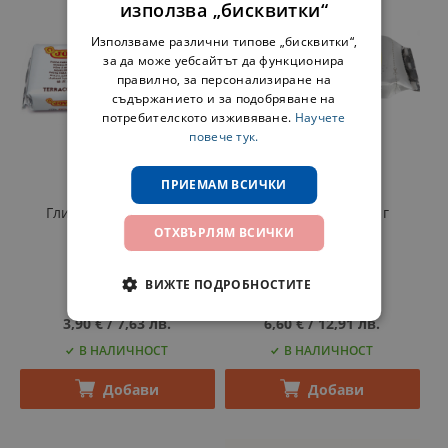
използва „бисквитки“
Използваме различни типове „бисквитки“,
за да може уебсайтът да функционира
правилно, за персонализиране на
съдържанието и за подобряване на
потребителското изживяване.
Научете
повече тук.
ПРИЕМАМ ВСИЧКИ
JOVI
JOVI
Глина кафява – 500 г
Глина сива – 1000 г
ОТХВЪРЛЯМ ВСИЧКИ
Код
J88
Код
J86G
ВИЖТЕ ПОДРОБНОСТИТЕ
3,90 €
‎/‎
7,63 лв.
6,60 €
‎/‎
12,91 лв.
В НАЛИЧНОСТ
В НАЛИЧНОСТ
Добави
Добави