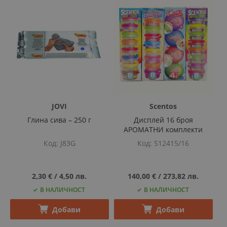
JOVI
Scentos
Глина сива – 250 г
Дисплей 16 броя
АРОМАТНИ комплекти
Код
J83G
Код
S12415/16
2,30 €
‎/‎
4,50 лв.
140,00 €
‎/‎
273,82 лв.
В НАЛИЧНОСТ
В НАЛИЧНОСТ
Добави
Добави