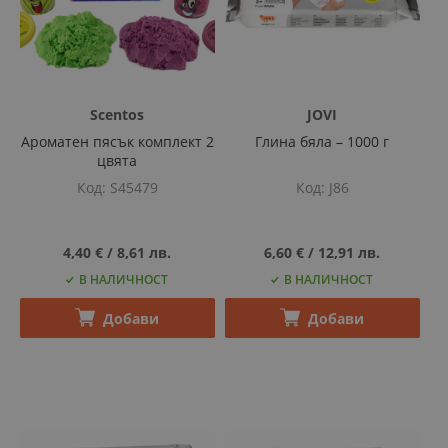
Scentos
JOVI
Ароматен пясък комплект 2
Глина бяла – 1000 г
цвята
Код
S45479
Код
J86
4,40 €
‎/‎
8,61 лв.
6,60 €
‎/‎
12,91 лв.
В НАЛИЧНОСТ
В НАЛИЧНОСТ
Добави
Добави