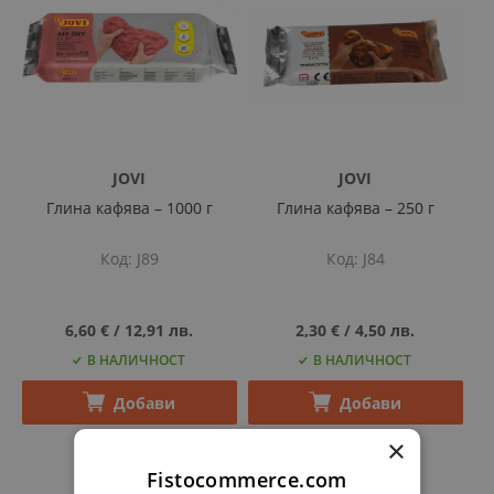
JOVI
JOVI
Глина кафява – 1000 г
Глина кафява – 250 г
Код
J89
Код
J84
6,60 €
‎/‎
12,91 лв.
2,30 €
‎/‎
4,50 лв.
В НАЛИЧНОСТ
В НАЛИЧНОСТ
Добави
Добави
×
Fistocommerce.com