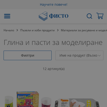
Научете повече!
Прескачане
Мо
Търсене
към
съдържанието
Начало
Пъзели и хоби продукти
Материали за рисуване и моде
Глина и пасти за моделиране
Филтри
12
артикул(a)