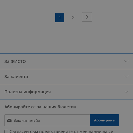
Страница
Страница
Следващ
Страница
2
В
1
момента
четете
страница
За ФИСТО
За клиента
Полезна информация
Абонирайте се за нашия бюлетин
Абониране
Съгласен съм предоставените от мен данни да се