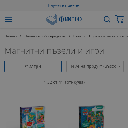
Научете повече!
Прескачане
Мо
Търсене
към
съдържанието
Начало
Пъзели и хоби продукти
Пъзели
Детски пъзели и игр
Магнитни пъзели и игри
Филтри
1
-
32
от
41
артикул(а)