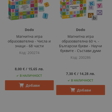
Dodo
Dodo
Магнитна игра
Магнитна игра
образователна - Числа и
образователна 60 ч. -
знаци - 68 части
Български букви - Научи
буквите - Състави думи
Код
200274
Код
200286
8,00 €
‎/‎
15,65 лв.
7,30 €
‎/‎
14,28 лв.
В НАЛИЧНОСТ
В НАЛИЧНОСТ
Добави
Добави