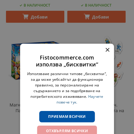
В НАЛИЧНОСТ
В НАЛИЧНОСТ
Добави
Добави
×
Fistocommerce.com
използва „бисквитки“
Използваме различни типове „бисквитки“,
за да може уебсайтът да функционира
правилно, за персонализиране на
съдържанието и за подобряване на
потребителското изживяване.
Научете
Dodo
Dodo
повече тук.
Магнитна игра 20 ч. Пес
Магнитна игра 20 ч.
Патрул - Слънчево
Смърфове - Къщичката на
настроение
Смърфиета
ПРИЕМАМ ВСИЧКИ
Код
200666
Код
200618
ОТХВЪРЛЯМ ВСИЧКИ