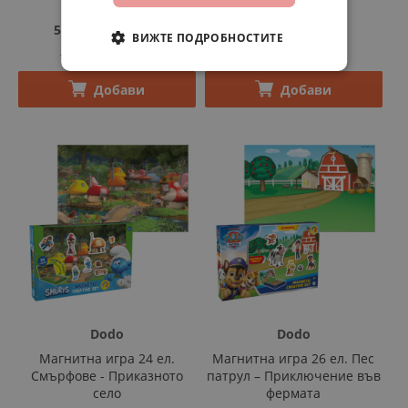
5,40 €
‎/‎
10,56 лв.
3,40 €
‎/‎
6,65 лв.
ВИЖТЕ ПОДРОБНОСТИТЕ
В НАЛИЧНОСТ
В НАЛИЧНОСТ
Добави
Добави
Dodo
Dodo
Магнитна игра 24 ел.
Магнитна игра 26 ел. Пес
Смърфове - Приказното
патрул – Приключение във
село
фермата