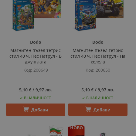
Dodo
Dodo
Магнитен пъзел тетрис
Магнитен пъзел тетрис
стил 40 ч. Пес Патрул - В
стил 40 ч. Пес Патрул - На
джунглата
колела
Код
200649
Код
200650
5,10 €
‎/‎
9,97 лв.
5,10 €
‎/‎
9,97 лв.
В НАЛИЧНОСТ
В НАЛИЧНОСТ
Добави
Добави
НОВО