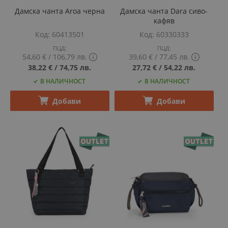
Дамска чанта Aroa черна
Дамска чанта Dara сиво-
кафяв
Код
60413501
Код
60330333
ПЦД:
ПЦД:
54,60 €
‎/‎
106,79 лв.
39,60 €
‎/‎
77,45 лв.
Show
Show
38,22 €
‎/‎
74,75 лв.
27,72 €
‎/‎
54,22 лв.
PCD
PCD
В НАЛИЧНОСТ
В НАЛИЧНОСТ
price
price
tooltip
tooltip
content
content
Добави
Добави