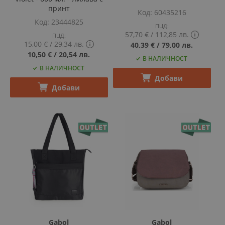
принт
Код
60435216
Код
23444825
ПЦД:
57,70 €
‎/‎
112,85 лв.
ПЦД:
15,00 €
‎/‎
29,34 лв.
Show
40,39 €
‎/‎
79,00 лв.
PCD
Show
10,50 €
‎/‎
20,54 лв.
В НАЛИЧНОСТ
price
PCD
В НАЛИЧНОСТ
tooltip
price
content
tooltip
Добави
content
Добави
Gabol
Gabol