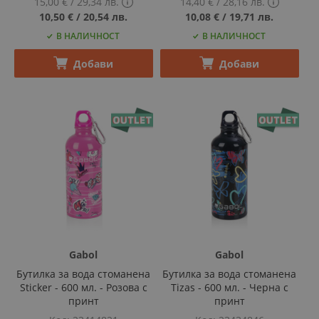
15,00 €
‎/‎
29,34 лв.
14,40 €
‎/‎
28,16 лв.
Show
Show
10,50 €
‎/‎
20,54 лв.
10,08 €
‎/‎
19,71 лв.
PCD
PCD
В НАЛИЧНОСТ
В НАЛИЧНОСТ
price
price
tooltip
tooltip
content
content
Добави
Добави
Gabol
Gabol
Бутилка за вода стоманена
Бутилка за вода стоманена
Sticker - 600 мл. - Розова с
Tizas - 600 мл. - Черна с
принт
принт