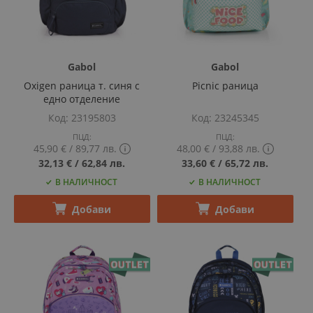
Gabol
Gabol
Oxigen раница т. синя с
Picnic раница
едно отделение
Код
23195803
Код
23245345
ПЦД:
ПЦД:
45,90 €
‎/‎
89,77 лв.
48,00 €
‎/‎
93,88 лв.
Show
Show
32,13 €
‎/‎
62,84 лв.
33,60 €
‎/‎
65,72 лв.
PCD
PCD
В НАЛИЧНОСТ
В НАЛИЧНОСТ
price
price
tooltip
tooltip
content
content
Добави
Добави