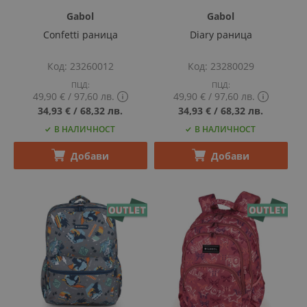
Gabol
Gabol
Confetti раница
Diary раница
Код
23260012
Код
23280029
ПЦД:
ПЦД:
49,90 €
‎/‎
97,60 лв.
49,90 €
‎/‎
97,60 лв.
Show
Show
34,93 €
‎/‎
68,32 лв.
34,93 €
‎/‎
68,32 лв.
PCD
PCD
В НАЛИЧНОСТ
В НАЛИЧНОСТ
price
price
tooltip
tooltip
content
content
Добави
Добави