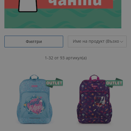
Филтри
1
-
32
от
93
артикул(а)