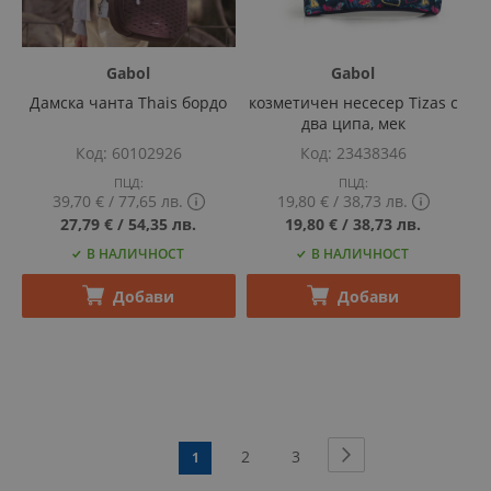
Gabol
Gabol
Дамска чанта Thais бордо
козметичен несесер Tizas с
два ципа, мек
Код
60102926
Код
23438346
ПЦД:
ПЦД:
39,70 €
‎/‎
77,65 лв.
19,80 €
‎/‎
38,73 лв.
Show
Show
27,79 €
‎/‎
54,35 лв.
19,80 €
‎/‎
38,73 лв.
PCD
PCD
В НАЛИЧНОСТ
В НАЛИЧНОСТ
price
price
tooltip
tooltip
content
content
Добави
Добави
Страница
Страница
Следващ
Страница
Страница
2
3
В
1
момента