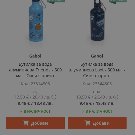
Gabol
Gabol
Бутилка за вода
Бутилка за вода
алуминиева Friends - 500
алуминиева Loot - 500 мл. -
мл. - Синя с принт
Синя с принт
Код
23314803
Код
23344803
ПЦД:
ПЦД:
13,50 €
‎/‎
26,40 лв.
13,50 €
‎/‎
26,40 лв.
Show
Show
9,45 €
‎/‎
18,48 лв.
9,45 €
‎/‎
18,48 лв.
PCD
PCD
В НАЛИЧНОСТ
В НАЛИЧНОСТ
price
price
tooltip
tooltip
content
content
Добави
Добави