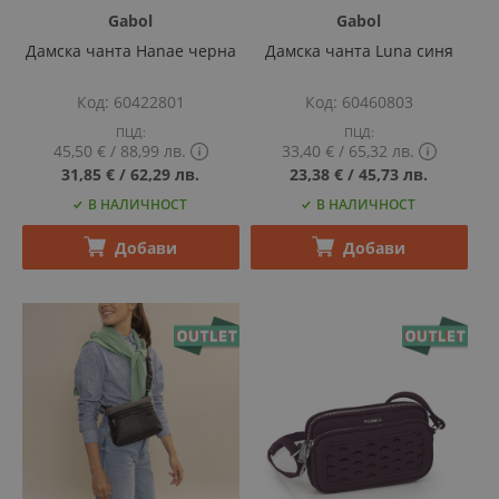
Gabol
Gabol
Дамска чанта Hanae черна
Дамска чанта Luna синя
Код
60422801
Код
60460803
ПЦД:
ПЦД:
45,50 €
‎/‎
88,99 лв.
33,40 €
‎/‎
65,32 лв.
Show
Show
31,85 €
‎/‎
62,29 лв.
23,38 €
‎/‎
45,73 лв.
PCD
PCD
В НАЛИЧНОСТ
В НАЛИЧНОСТ
price
price
tooltip
tooltip
content
content
Добави
Добави