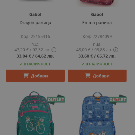
Gabol
Gabol
Dragon раница
Emma раница
Код
23155316
Код
22784099
ПЦД:
ПЦД:
47,20 €
‎/‎
92,32 лв.
48,00 €
‎/‎
93,88 лв.
Show
Show
33,04 €
‎/‎
64,62 лв.
33,60 €
‎/‎
65,72 лв.
PCD
PCD
В НАЛИЧНОСТ
В НАЛИЧНОСТ
price
price
tooltip
tooltip
content
content
Добави
Добави