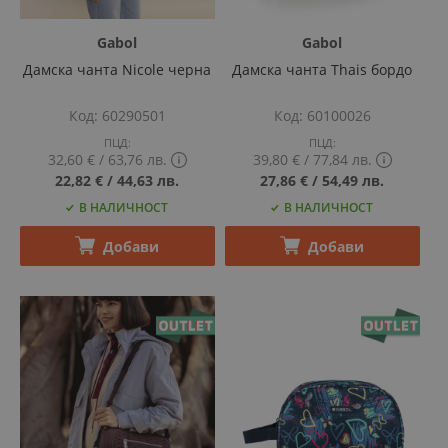
Gabol
Gabol
Дамска чанта Nicole черна
Дамска чанта Thais бордо
Код
60290501
Код
60100026
ПЦД:
ПЦД:
32,60 €
‎/‎
63,76 лв.
39,80 €
‎/‎
77,84 лв.
Show
Show
22,82 €
‎/‎
44,63 лв.
27,86 €
‎/‎
54,49 лв.
PCD
PCD
В НАЛИЧНОСТ
В НАЛИЧНОСТ
price
price
tooltip
tooltip
content
content
Добави
Добави