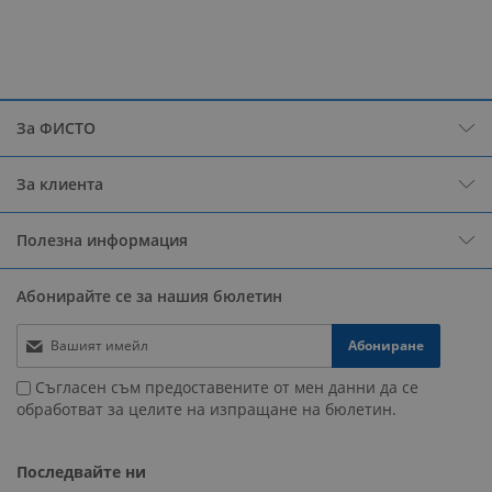
четете
страница
За ФИСТО
За клиента
Полезна информация
Абонирайте се за нашия бюлетин
Абониране
Съгласен съм предоставените от мен данни да се
обработват за целите на изпращане на бюлетин.
Последвайте ни