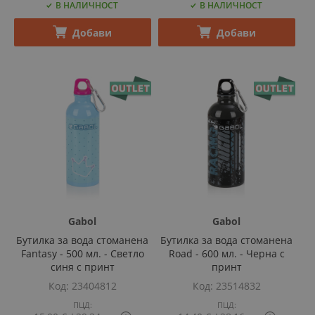
В НАЛИЧНОСТ
В НАЛИЧНОСТ
price
price
tooltip
tooltip
content
content
Добави
Добави
Gabol
Gabol
Бутилка за вода стоманена
Бутилка за вода стоманена
Fantasy - 500 мл. - Светло
Road - 600 мл. - Черна с
синя с принт
принт
Код
23404812
Код
23514832
ПЦД:
ПЦД: