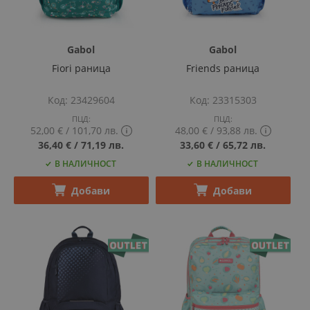
Gabol
Gabol
Fiori раница
Friends раница
Код
23429604
Код
23315303
ПЦД:
ПЦД:
52,00 €
‎/‎
101,70 лв.
48,00 €
‎/‎
93,88 лв.
Show
Show
36,40 €
‎/‎
71,19 лв.
33,60 €
‎/‎
65,72 лв.
PCD
PCD
В НАЛИЧНОСТ
В НАЛИЧНОСТ
price
price
tooltip
tooltip
content
content
Добави
Добави