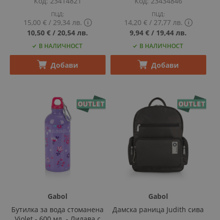
Код
23414821
Код
23434846
ПЦД:
ПЦД:
15,00 €
‎/‎
29,34 лв.
14,20 €
‎/‎
27,77 лв.
Show
Show
10,50 €
‎/‎
20,54 лв.
9,94 €
‎/‎
19,44 лв.
PCD
PCD
В НАЛИЧНОСТ
В НАЛИЧНОСТ
price
price
tooltip
tooltip
content
content
Добави
Добави
Gabol
Gabol
Бутилка за вода стоманена
Дамска раница Judith сива
Violet - 600 мл. - Лилава с