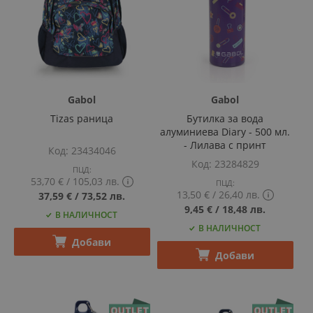
Gabol
Gabol
Tizas раница
Бутилка за вода
алуминиева Diary - 500 мл.
- Лилава с принт
Код
23434046
Код
23284829
ПЦД:
53,70 €
‎/‎
105,03 лв.
ПЦД:
13,50 €
‎/‎
26,40 лв.
Show
37,59 €
‎/‎
73,52 лв.
PCD
Show
9,45 €
‎/‎
18,48 лв.
В НАЛИЧНОСТ
price
PCD
tooltip
В НАЛИЧНОСТ
price
content
Добави
tooltip
content
Добави