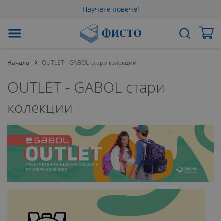
Научете повече!
Прескачане
Мо
Търсене
към
съдържанието
Начало
OUTLET - GABOL стари колекции
OUTLET - GABOL стари
колекции