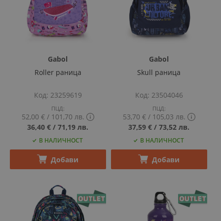
Gabol
Gabol
Roller раница
Skull раница
Код
23259619
Код
23504046
ПЦД:
ПЦД:
52,00 €
‎/‎
101,70 лв.
53,70 €
‎/‎
105,03 лв.
Show
Show
36,40 €
‎/‎
71,19 лв.
37,59 €
‎/‎
73,52 лв.
PCD
PCD
В НАЛИЧНОСТ
В НАЛИЧНОСТ
price
price
tooltip
tooltip
content
content
Добави
Добави