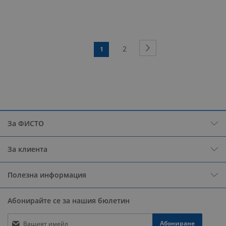
Страница
Страница
Следващ
Страница
2
В
1
момента
четете
страница
За ФИСТО
За клиента
Полезна информация
Абонирайте се за нашия бюлетин
Абониране