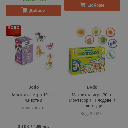
Добави
Добави
НОВО
Dodo
Dodo
Магнитна игра 10 ч. -
Магнитна игра 36 ч.
Животни
Монтесори - Плодове и
зеленчуци
Код
200205
Код
200272
2,55 €
‎/‎
4,99 лв.