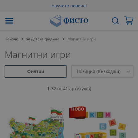
Научете повече!
Прескачане
Мо
Търсене
към
съдържанието
Начало
за Детска градина
Магнитни игри
Магнитни игри
Филтри
1
-
32
от
41
артикул(а)
НОВО