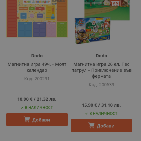
Dodo
Dodo
Магнитна игра 49ч. - Моят
Магнитна игра 26 ел. Пес
календар
патрул – Приключение във
фермата
Код
200291
Код
200639
10,90 €
‎/‎
21,32 лв.
15,90 €
‎/‎
31,10 лв.
В НАЛИЧНОСТ
В НАЛИЧНОСТ
Добави
Добави