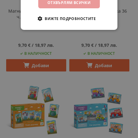
Dodo
Dodo
ОТХВЪРЛЯМ ВСИЧКИ
Магнитна игра с дъска 77
Магнитна игра с дъска 36
ч. - Животни-лица
ч. - Автомобили
ВИЖТЕ ПОДРОБНОСТИТЕ
Код
200209
Код
200244
9,70 €
‎/‎
18,97 лв.
9,70 €
‎/‎
18,97 лв.
В НАЛИЧНОСТ
В НАЛИЧНОСТ
Добави
Добави