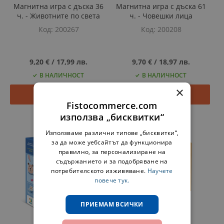
Магнитна игра с дъска 36
Магнитна игра с дъска 61
ч. - Животните по света
ч. - Човешки лица
Код
200267
Код
200208
9,20 €
‎/‎
17,99 лв.
9,70 €
‎/‎
18,97 лв.
В НАЛИЧНОСТ
В НАЛИЧНОСТ
×
Добави
Добави
Fistocommerce.com
използва „бисквитки“
Използваме различни типове „бисквитки“,
за да може уебсайтът да функционира
правилно, за персонализиране на
съдържанието и за подобряване на
потребителското изживяване.
Научете
повече тук.
ПРИЕМАМ ВСИЧКИ