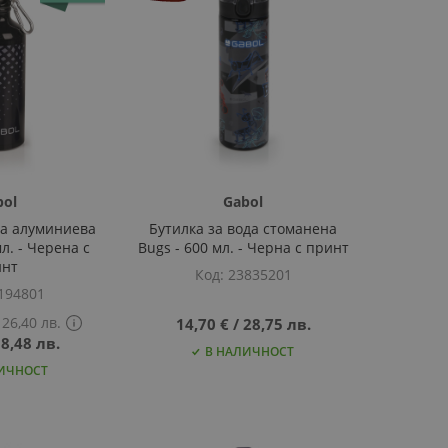
bol
Gabol
да алуминиева
Бутилка за вода стоманена
л. - Черена с
Bugs - 600 мл. - Черна с принт
инт
Код
23835201
194801
26,40 лв.
14,70 €
‎/‎
28,75 лв.
8,48 лв.
Show
В НАЛИЧНОСТ
PCD
ИЧНОСТ
price
tooltip
content