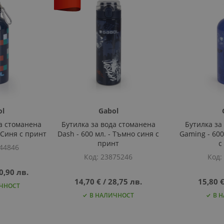
ol
Gabol
да стоманена
Бутилка за вода стоманена
Бутилка за
- Синя с принт
Dash - 600 мл. - Тъмно синя с
Gaming - 600
принт
с
44846
Код
23875246
Код
0,90 лв.
14,70 €
‎/‎
28,75 лв.
15,80 
ЧНОСТ
В НАЛИЧНОСТ
В 