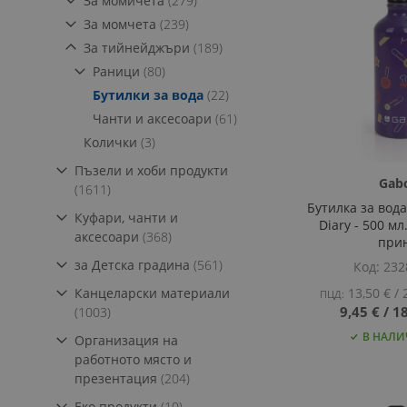
За момичета
279
артикула
За момчета
239
артикула
За тийнейджъри
189
артикула
Раници
80
артикула
Бутилки за вода
22
артикула
Чанти и аксесоари
61
артикула
Колички
3
Пъзели и хоби продукти
Gab
артикула
1611
Бутилка за вод
Куфари, чанти и
Diary - 500 мл
артикула
аксесоари
368
при
артикула
за Детска градина
561
Код
232
13,50 €
‎/‎
2
Канцеларски материали
ПЦД:
9,45 €
‎/‎
18
артикула
1003
В НАЛИ
Организация на
Добави
работното място и
Добави
Добави
Добави
ДОБАВИ
артикула
презентация
204
ДОБАВИ
ДОБАВИ
ДОБАВИ
артикула
В
ДОБАВИ
Еко продукти
10