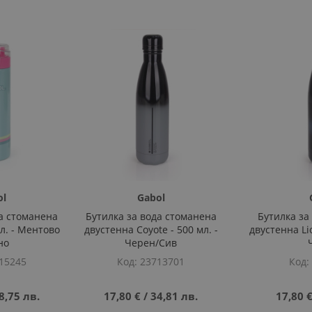
ol
Gabol
да стоманена
Бутилка за вода стоманена
Бутилка за
мл. - Ментово
двустенна Coyote - 500 мл. -
двустенна Lio
но
Черен/Сив
15245
Код
23713701
Код
8,75 лв.
17,80 €
‎/‎
34,81 лв.
17,80 