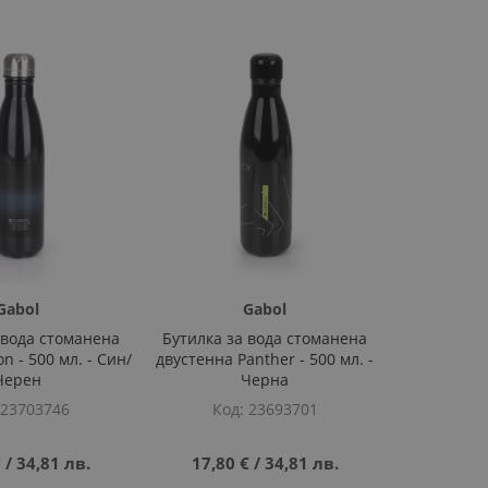
Gabol
Gabol
 вода стоманена
Бутилка за вода стоманена
n - 500 мл. - Син/
двустенна Panther - 500 мл. -
Черен
Черна
23703746
Код
23693701
€
‎/‎
34,81 лв.
17,80 €
‎/‎
34,81 лв.