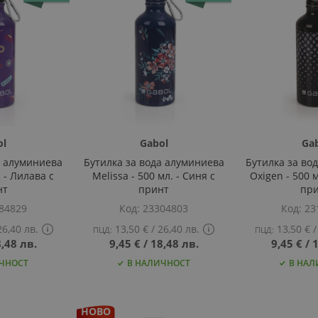
ol
Gabol
Ga
а алуминиева
Бутилка за вода алуминиева
Бутилка за во
. - Лилава с
Melissa - 500 мл. - Синя с
Oxigen - 500 м
нт
принт
пр
84829
Код
23304803
Код
23
6,40 лв.
13,50 €
‎/‎
26,40 лв.
13,50 €
‎/‎
ПЦД:
ПЦД:
,48 лв.
Show
9,45 €
‎/‎
18,48 лв.
Show
9,45 €
‎/‎
1
PCD
PCD
ЧНОСТ
В НАЛИЧНОСТ
В НАЛ
price
price
tooltip
tooltip
content
content
НОВО