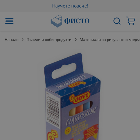
Научете повече!
Прескачане
Мо
Търсене
към
съдържанието
Начало
Пъзели и хоби продукти
Материали за рисуване и моде
Преминете
към
края
на
галерията
на
изображенията