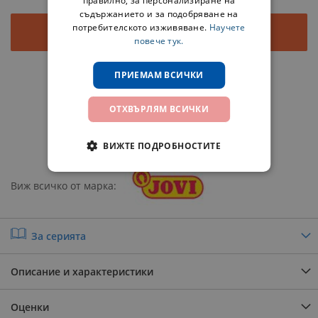
правилно, за персонализиране на
съдържанието и за подобряване на
потребителското изживяване.
Научете
Добави в количката
повече тук.
ПРИЕМАМ ВСИЧКИ
Добави в любими
ОТХВЪРЛЯМ ВСИЧКИ
Добави за сравнение
Сподели
ВИЖТЕ ПОДРОБНОСТИТЕ
Виж всичко от марка
За серията
Описание и характеристики
Оценки