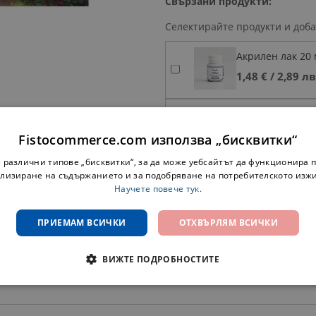
Свързани продукти:
Селектирайте продукти и доба
Акрилен лак 20 
Добави
1,48 €
‎/‎
2,89 лв
в
количката
Бурканче за во
Добави
1,50 €
‎/‎
2,93 лв
Fistocommerce.com използва „бисквитки“
в
количката
 различни типове „бисквитки“, за да може уебсайтът да функционира п
лизиране на съдържанието и за подобряване на потребителското изж
Научете повече тук.
Виж всичко от марка
ПРИЕМАМ ВСИЧКИ
ОТХВЪРЛЯМ ВСИЧКИ
ВИЖТЕ ПОДРОБНОСТИТЕ