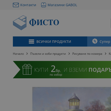
Контакти
Магазини GABOL
Прескачане
към
съдържанието
ВСИЧКИ ПРОДУКТИ
Супер
Начало
Пъзели и хоби продукти
Рисуване по номера
К
Преминете
към
края
на
галерията
на