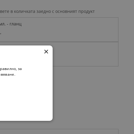
вете в количката заедно с основният продукт
мл. - гланц
.
да
×
.
равилно, за
ивяване.