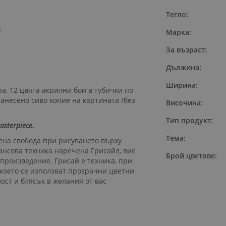
Тегло:
e
Марка:
За възраст:
Дължина:
Ширина:
а, 12 цвята акрилни бои в тубички по
нанесено сиво копие на картината /без
Височина:
Тип продукт:
sterpiece.
Тема:
ена свобода при рисуването върху
ансова техника наречена Грисайл, вие
Брой цветове:
 произведение. Грисай е техника, при
д което се използват прозрачни цветни
ост и блясък в желания от вас