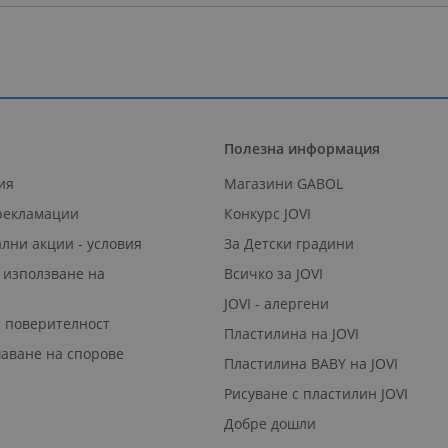
Полезна информация
ия
Магазини GABOL
 рекламации
Конкурс JOVI
лни акции - условия
За Детски градини
 използване на
Всичко за JOVI
JOVI - алергени
а поверителност
Пластилина на JOVI
аване на спорове
Пластилина BABY на JOVI
Рисуване с пластилин JOVI
Добре дошли