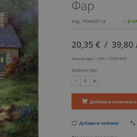
Фар
Код
POMSET14
В Н
20,35 €
‎/‎
39,80 
Валутен курс: 1 EUR = 1.95583 BGN
Количество
Добави в количката
Добави в любими