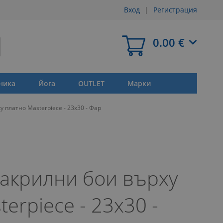
Вход
Регистрация
Моята количка
0.00 €
ника
Йога
OUTLET
Марки
 платно Masterpiece - 23х30 - Фар
 акрилни бои върху
erpiece - 23х30 -