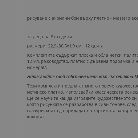
рисуване с акрилни бои върху платно - Masterpiec
за деца на 8+ години
размери: 22,9х30,5х1,9 см.; 12 цвята
Комплектите съдържат плоска и обла четки, палитр
12 мл, ръководство, платно с дървена подрамка и 
номера!/.
Нарисувайте свой собствен шедьовър със серията Ma
Тези комплекти предлагат много повече художеств
истинско платно. Използвайки класическата ренес
ще се научите как да изградите художественото си
която рисунката се разработва в сиви тонове, сле
глазури, които да придадат на картината завършен
колорит.