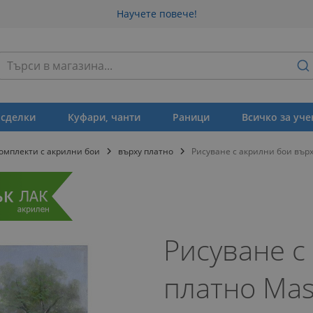
Научете повече!
Търсене
 сделки
Куфари, чанти
Раници
Всичко за уче
омплекти с акрилни бои
върху платно
Рисуване с акрилни бои върху
Рисуване с
платно Mast