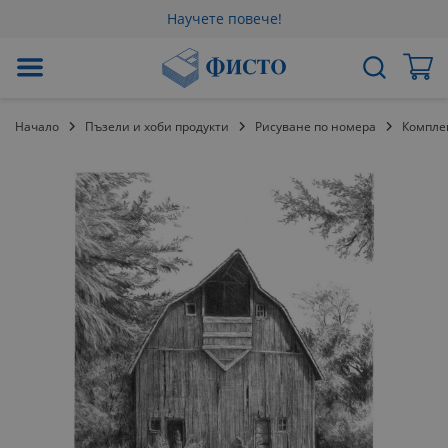
Научете повече!
Прескачане
Мо
Търсене
към
съдържанието
Начало
Пъзели и хоби продукти
Рисуване по номера
Компле
Преминете
към
края
на
галерията
на
изображенията