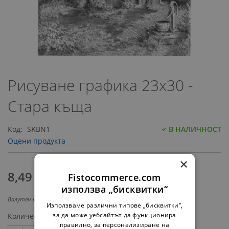
Преминете
към
Рисуване графика 23х30 -
началото
на
Стара къща
галерия
със
Код
SKBN1
В НАЛИЧНОСТ
снимки
Оцени продукта
×
8,49 €
‎/‎
16,60 лв.
Fistocommerce.com
използва „бисквитки“
Валутен курс: 1 EUR = 1.95583 BGN
Използваме различни типове „бисквитки“,
за да може уебсайтът да функционира
Количество
правилно, за персонализиране на