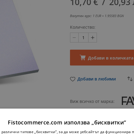
10,70 €
‎/‎
20,93 
Валутен курс: 1 EUR = 1.95583 BGN
Количество
Добави в количката
Добави в любими
Виж всичко от марка
Fistocommerce.com използва „бисквитки“
 различни типове „бисквитки“, за да може уебсайтът да функционира п