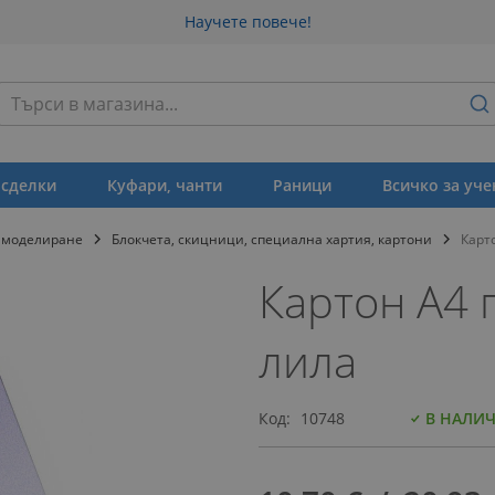
Научете повече!
Търсене
 сделки
Куфари, чанти
Раници
Всичко за уче
и моделиране
Блокчета, скицници, специална хартия, картони
Карто
Картон А4 п
лила
Код
10748
В НАЛИ