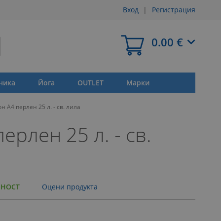
Вход
Регистрация
Моята количка
0.00 €
ника
Йога
OUTLET
Марки
н А4 перлен 25 л. - св. лила
ерлен 25 л. - св.
ЧНОСТ
Оцени продукта