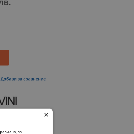
лв.
Добави за сравнение
×
равилно, за