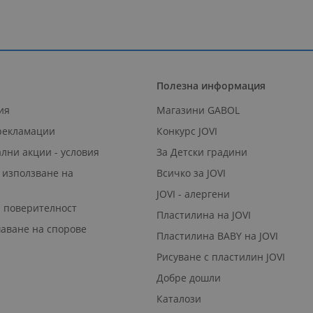
Полезна информация
ия
Магазини GABOL
 рекламации
Конкурс JOVI
лни акции - условия
За Детски градини
 използване на
Всичко за JOVI
JOVI - алергени
а поверителност
Пластилина на JOVI
аване на спорове
Пластилина BABY на JOVI
Рисуване с пластилин JOVI
Добре дошли
Каталози