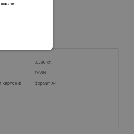
ивяване.
0.380 кг.
FAVINI
 картони:
формат А4