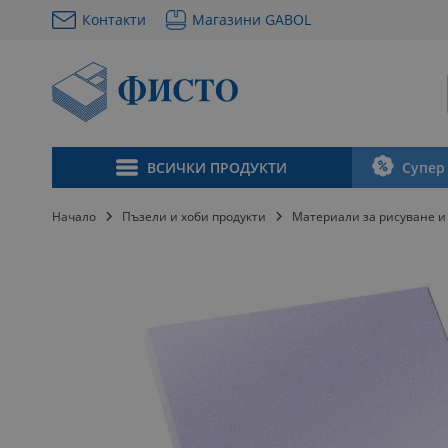
Контакти
Магазини GABOL
Прескачане
към
съдържанието
ВСИЧКИ ПРОДУКТИ
Супер
Начало
Пъзели и хоби продукти
Материали за рисуване 
Преминете
към
края
на
галерията
на
изображенията