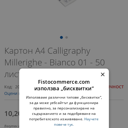
Преминете
към
Картон А4 Calligraphy
началото
на
Millerighe - Bianco 01 - 50
галерия
със
листа
×
снимки
Fistocommerce.com
Код
20552
НЯМА НАЛИЧНОСТ
използва „бисквитки“
Оцени продукта
Използваме различни типове „бисквитки“,
за да може уебсайтът да функционира
правилно, за персонализиране на
10,20 €
‎/‎
19,95 лв.
съдържанието и за подобряване на
потребителското изживяване.
Научете
повече тук.
Валутен курс: 1 EUR = 1.95583 BGN