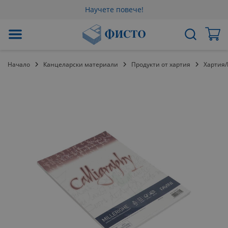
Научете повече!
Прескачане
Мо
Търсене
към
съдържанието
Начало
Канцеларски материали
Продукти от хартия
Хартия
Преминете
към
края
на
галерията
на
изображенията