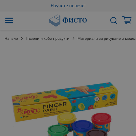
Научете повече!
Прескачане
Мо
Търсене
към
съдържанието
Начало
Пъзели и хоби продукти
Материали за рисуване и моде
Преминете
към
края
на
галерията
на
изображенията