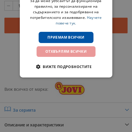
за да може уебсайтът да функционира
правилно, за персонализиране на
съдържанието и за подобряване на
потребителското изживяване.
Научете
повече тук.
Добави в количката
ПРИЕМАМ ВСИЧКИ
Добави в любими
ОТХВЪРЛЯМ ВСИЧКИ
Добави за сравнение
ВИЖТЕ ПОДРОБНОСТИТЕ
Сподели
Виж всичко от марка
За серията
Описание и характеристики