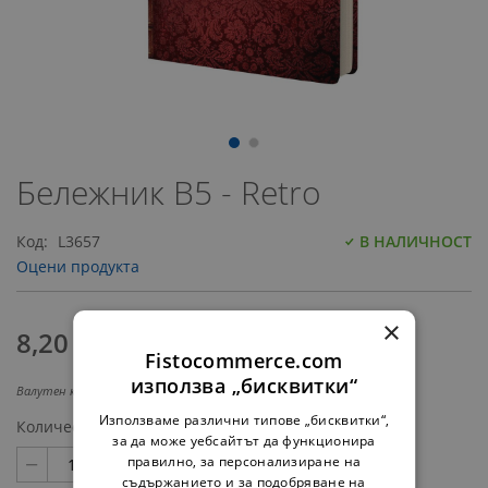
Преминете
към
Бележник В5 - Retro
началото
на
Код
L3657
В НАЛИЧНОСТ
галерия
със
Оцени продукта
снимки
×
8,20 €
‎/‎
16,04 лв.
Fistocommerce.com
използва „бисквитки“
Валутен курс: 1 EUR = 1.95583 BGN
Използваме различни типове „бисквитки“,
Количество
за да може уебсайтът да функционира
правилно, за персонализиране на
съдържанието и за подобряване на