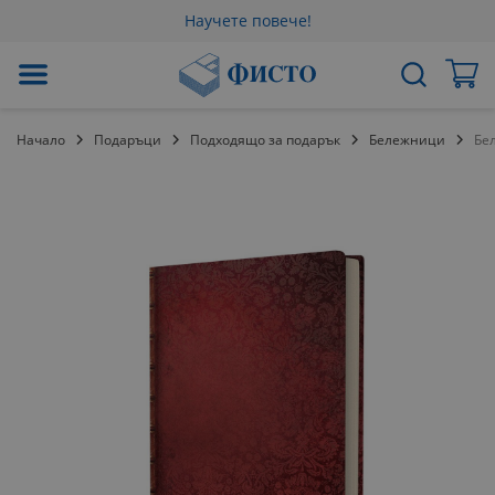
Научете повече!
Прескачане
Мо
Търсене
към
съдържанието
Начало
Подаръци
Подходящо за подарък
Бележници
Бел
Преминете
към
края
на
галерията
на
изображенията