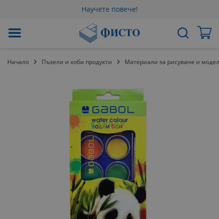
Научете повече!
Прескачане
Мо
Търсене
към
съдържанието
Начало
Пъзели и хоби продукти
Материали за рисуване и моде
Преминете
към
края
на
галерията
на
изображенията