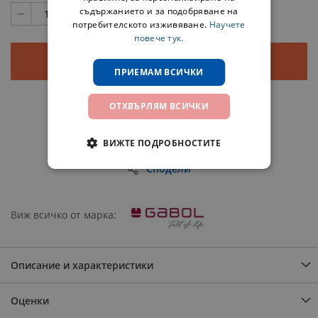
съдържанието и за подобряване на
потребителското изживяване.
Научете
повече тук.
Добави в количката
ПРИЕМАМ ВСИЧКИ
ОТХВЪРЛЯМ ВСИЧКИ
Добави в любими
Добави за сравнение
ВИЖТЕ ПОДРОБНОСТИТЕ
Сподели
Виж всичко от марка
Описание и характеристики
Оценки